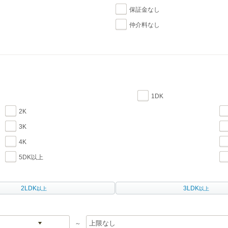
保証金なし
仲介料なし
1DK
2K
3K
4K
5DK以上
2LDK
3LDK
以上
以上
～