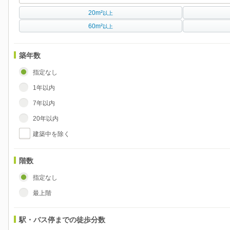
20m²
以上
60m²
以上
築年数
指定なし
1年以内
7年以内
20年以内
建築中を除く
階数
指定なし
最上階
駅・バス停までの徒歩分数