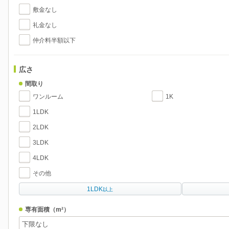
敷金なし
礼金なし
仲介料半額以下
広さ
間取り
ワンルーム
1K
1LDK
2LDK
3LDK
4LDK
その他
1LDK
以上
専有面積
（m²）