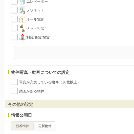
エレベーター
メゾネット
オール電化
ペット相談可
制震/免震/耐震
物件写真・動画についての設定
写真が充実している物件（10枚以上）
動画がある物件
その他の設定
情報公開日
新着物件
更新物件