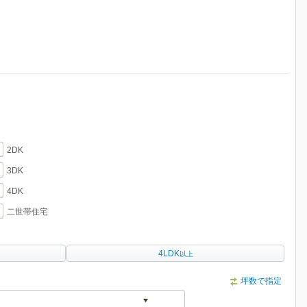
2DK
3DK
4DK
二世帯住宅
4LDK
以上
坪数で指定