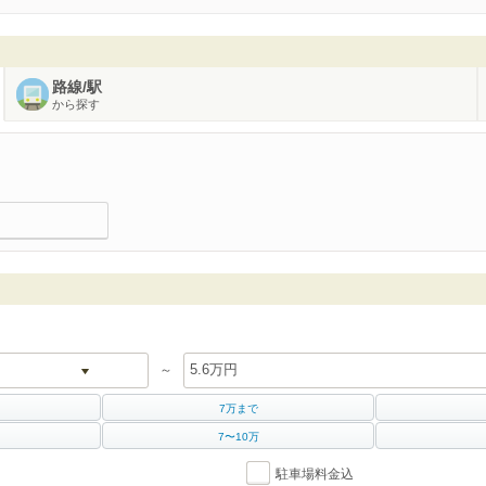
路線/駅
から探す
～
7万まで
7〜10万
駐車場料金込